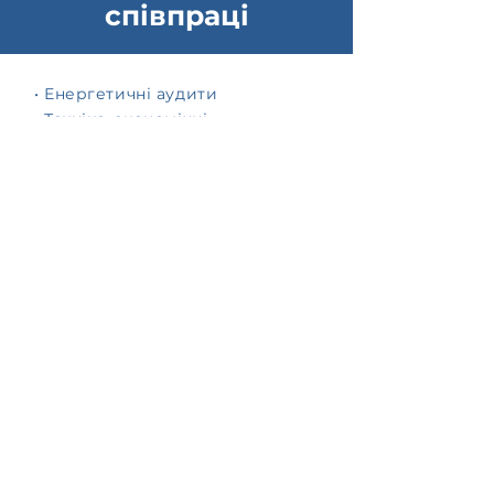
співпраці
• Енергетичні аудити
• Техніко-економічні
обґрунтування
• Індивідуальні фінансові та
страхові рішення
• Індивідуальне виробництво
агрегатів та установок
•
Індивідуальні контракти на
технічне обслуговування по
всій Україні
• Продаж запчастин
•
24-годинний дистанційний
нагляд
Контактна